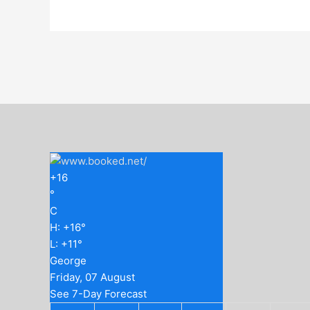
+
16
°
C
H:
+
16°
L:
+
11°
George
Friday, 07 August
See 7-Day Forecast